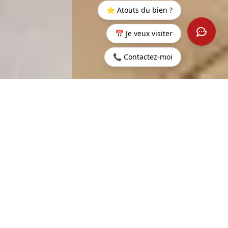
⭐ Atouts du bien ?
📅 Je veux visiter
📞 Contactez-moi
Startseite
>
Kaufen
>
Pereybère
>
Mauritius -
Appartementenproject
Pereybere
155 m²
4
WOHNFLÄCHE
ZIMMER
3
17.3 m²
SCHLAFZIMMER
TERRASSE
511.447 €