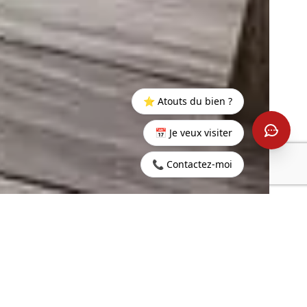
⭐ Atouts du bien ?
📅 Je veux visiter
📞 Contactez-moi
Startseite
>
Kaufen
>
Rivière
>
Mauritius - Penthouse mit
Noire
Blick auf die Morne - Black
Riviere
219 m²
4