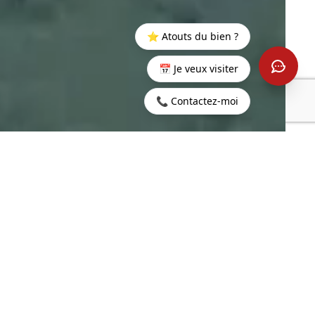
⭐ Atouts du bien ?
📅 Je veux visiter
📞 Contactez-moi
Startseite
>
Kaufen
>
Beau
>
3-Zimmer-Wohnung im
Champ
Herzen einer üppigen
Natur
m²
4
WOHNFLÄCHE
ZIMMER
3
6.2 m²
SCHLAFZIMMER
TERRASSE