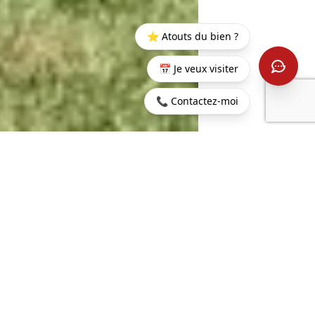
⭐ Atouts du bien ?
📅 Je veux visiter
📞 Contactez-moi
Startseite
>
Kaufen
>
Grand
>
4 -broom Villa in Grand
Baie
Bay
221 m²
5
WOHNFLÄCHE
ZIMMER
4
825 m²
SCHLAFZIMMER
GRUNDSTÜCK