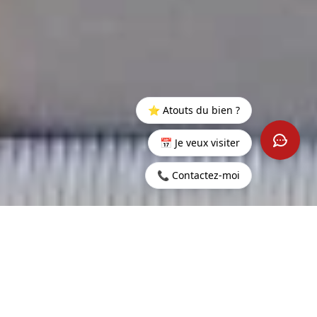
⭐ Atouts du bien ?
📅 Je veux visiter
📞 Contactez-moi
Startseite
>
Kaufen
>
Trou
>
Penthouse kombiniert
aux
Moderne und Eleganz -
Biches
Pereybere
151 m²
3