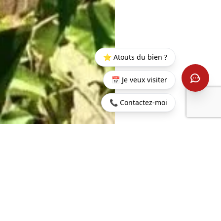
⭐ Atouts du bien ?
📅 Je veux visiter
📞 Contactez-moi
Startseite
>
Kaufen
>
Trou
>
1. Stock Wohnung 3
aux
Schlafzimmer - Trou Aux
Biches
Biches
153.6 m²
4
WOHNFLÄCHE
ZIMMER