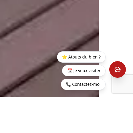
⭐ Atouts du bien ?
📅 Je veux visiter
📞 Contactez-moi
Startseite
>
Kaufen
>
Grand
>
Wohnung 1 Schlafzimmer
Baie
im Zentrum von Grand Baie