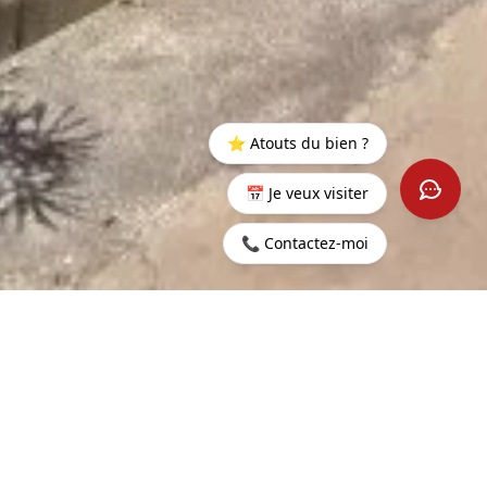
⭐ Atouts du bien ?
📅 Je veux visiter
📞 Contactez-moi
Startseite
>
Kaufen
>
Grand
>
Duplex mit 3 Schlafzimmern
Baie
en Suite in Pointe aux
Canonniers
143 m²
4
WOHNFLÄCHE
ZIMMER