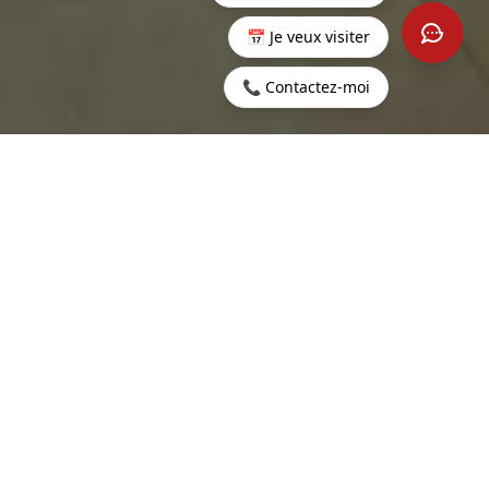
📅 Je veux visiter
📞 Contactez-moi
Startseite
>
Mieten
>
Belle Vue
>
4-Zimmer-Wohnung in
Harel
Belle Vue
250 m²
0
WOHNFLÄCHE
ZIMMER
4
SCHLAFZIMMER
3.325 €
KONTAKTIEREN SIE UNS
PROPERTY.PRICE