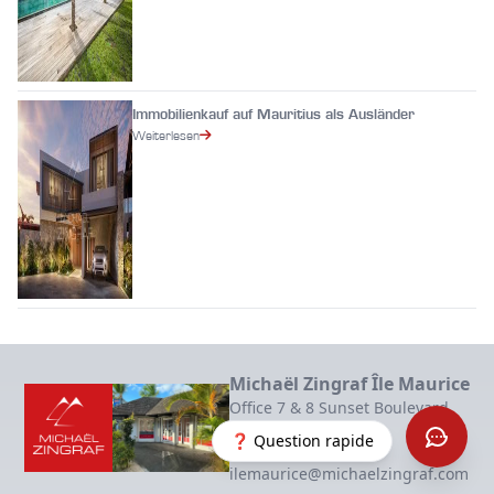
Immobilienkauf auf Mauritius als Ausländer
Weiterlesen
Michaël Zingraf Île Maurice
Office 7 & 8 Sunset Boulevard
30500 Grand Baie
❓ Question rapide
+230 2682970,
ilemaurice@michaelzingraf.com