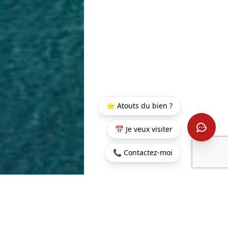
⭐ Atouts du bien ?
📅 Je veux visiter
📞 Contactez-moi
Startseite
>
Kaufen
>
Balaclava
>
Balaclava: Apartment für
Wasserfüße im 1