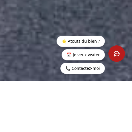
⭐ Atouts du bien ?
📅 Je veux visiter
📞 Contactez-moi
Startseite
>
Mieten
>
Belle
>
Außergewöhnliches
Vue
Penthouse in Belle Vue
Harel
508 m²
5