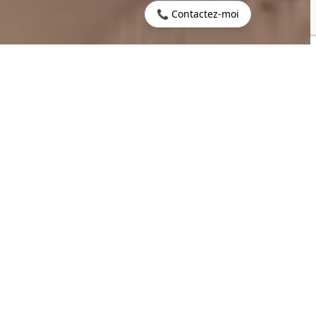
📞 Contactez-moi
Accueil
>
Acheter
>
Cap
>
Ile Maurice - Villa
Malheureux
Signature de luxe - Cap
Malheureux
2
896 m
11
SURFACE HABITABLE
PIÈCES
2
6
2373 m
CHAMBRES
TERRAIN
8 640 265 €
CONTACTEZ-NOUS
PROPERTY.PRICE