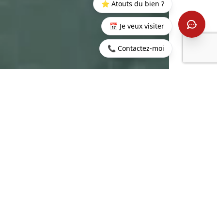
⭐ Atouts du bien ?
📅 Je veux visiter
📞 Contactez-moi
Accueil
>
Acheter
>
Beau
>
Villa au coeur d’une nature
Champ
verdoyante
2
298 m
4
SURFACE HABITABLE
PIÈCES
2
3
1055 m
CHAMBRES
TERRAIN
1 589 266 €
CONTACTEZ-NOUS
PROPERTY.PRICE