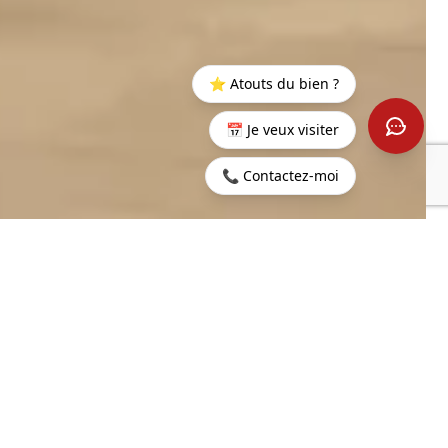
⭐ Atouts du bien ?
📅 Je veux visiter
📞 Contactez-moi
Accueil
>
Acheter
>
Pereybère
>
Villa de prestige - 4
chambres - Pereybere
2
374 m
5
SURFACE HABITABLE
PIÈCES
2
4
884 m
CHAMBRES
TERRAIN