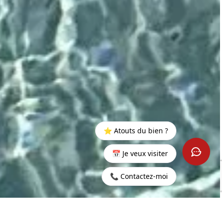
⭐ Atouts du bien ?
📅 Je veux visiter
📞 Contactez-moi
Accueil
>
Acheter
>
Grand
>
Penthouse 3 chambres avec
Baie
Piscine en Rooftop à Grand