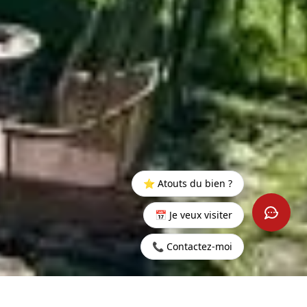
⭐ Atouts du bien ?
📅 Je veux visiter
📞 Contactez-moi
Accueil
>
Acheter
>
Haute
>
Penthouse vue mer -