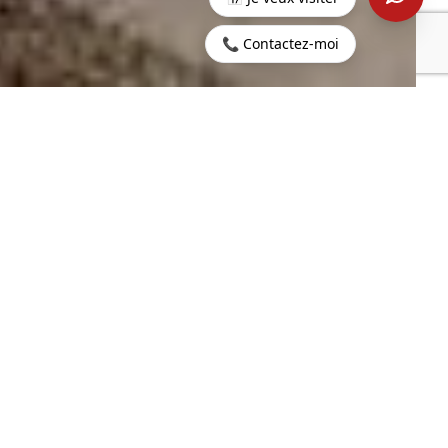
📞 Contactez-moi
Accueil
>
Acheter
>
Tamarin
>
Appartement 3 chambres -
1er étage - Tamarin
2
146 m
4
SURFACE HABITABLE
PIÈCES
2
3
20.5 m
CHAMBRES
TERRASSE
452 303 €
CONTACTEZ-NOUS
PROPERTY.PRICE