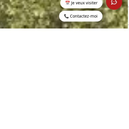
📅 Je veux visiter
📞 Contactez-moi
Accueil
>
Acheter
>
Rivière
>
Somptueuse villa 4
Noire
chambres - Riviere Noire
2
455.1 m
5
SURFACE HABITABLE
PIÈCES
2
4
986 m
CHAMBRES
TERRAIN
3 400 000 €
CONTACTEZ-NOUS
PROPERTY.PRICE