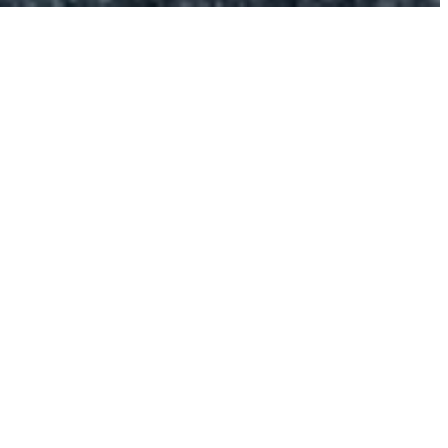
Accueil
>
Acheter
>
Cascavelle
>
Duplex 3 chambres à
Cascavelle
2
165.6 m
4
SURFACE HABITABLE
PIÈCES
2
3
246.17 m
CHAMBRES
TERRAIN
397 118 €
CONTACTEZ-NOUS
PROPERTY.PRICE
DESCRIPTION