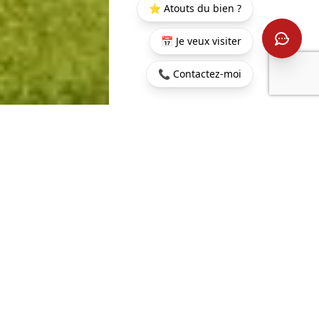
⭐ Atouts du bien ?
📅 Je veux visiter
📞 Contactez-moi
Accueil
>
Acheter
>
Belle
>
EXCLUSIF - Belle Mare - Villa
Mare
de luxe au sein d'un resort 5*
2
313 m
4
SURFACE HABITABLE
PIÈCES
2
3
1018 m
CHAMBRES
TERRAIN
3 896 779 €
CONTACTEZ-NOUS
PROPERTY.PRICE