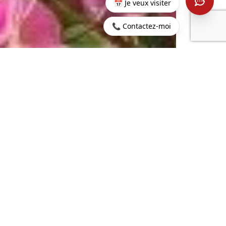
📅 Je veux visiter
📞 Contactez-moi
Accueil
>
Acheter
>
Balaclava
>
Appartement 3 chambres
à Balaclava
2
242 m
4
SURFACE HABITABLE
PIÈCES
2
3
98 m
CHAMBRES
TERRAIN
589 600 €
CONTACTEZ-NOUS
PROPERTY.PRICE