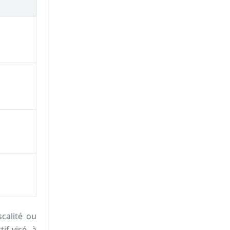
scalité ou
if visé, à