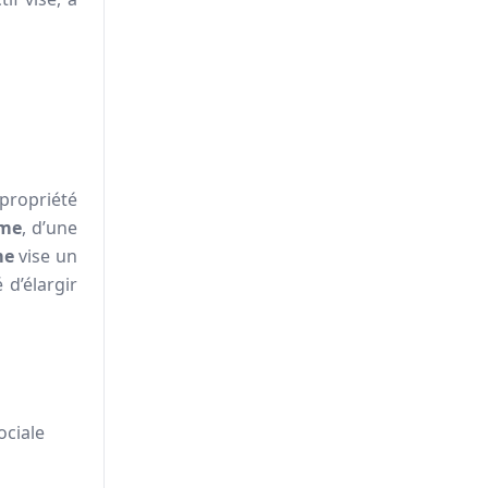
 propriété
eme
, d’une
me
vise un
 d’élargir
ociale