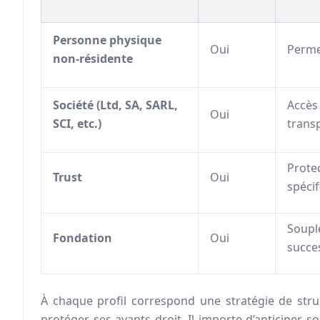
Personne physique
Oui
Perme
non-résidente
Société (Ltd, SA, SARL,
Accès 
Oui
SCI, etc.)
transp
Protec
Trust
Oui
spéci
Souple
Fondation
Oui
succe
À chaque profil correspond une stratégie de struc
protéger ses ayants droit. Il importe d’anticiper son