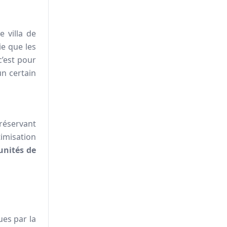
e villa de
ie que les
c’est pour
un certain
préservant
imisation
unités de
ues par la