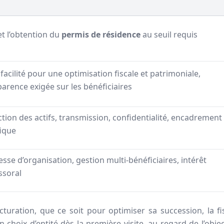
t l’obtention du
permis de résidence
au seuil requis
facilité pour une optimisation fiscale et patrimoniale,
arence exigée sur les bénéficiaires
tion des actifs, transmission, confidentialité, encadrement
fique
sse d’organisation, gestion multi-bénéficiaires, intérêt
ssoral
turation, que ce soit pour optimiser sa succession, la fi
 choix d’entité dès la première visite, au regard de l’object