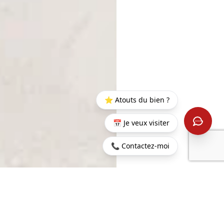
⭐ Atouts du bien ?
📅 Je veux visiter
📞 Contactez-moi
Accueil
>
Acheter
>
Saint-
>
Villa d’Exception disposant
Leu
d’une vue mer à 180°